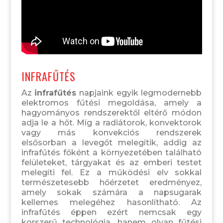
INFRAFŰTÉS
Az
infrafűtés
napjaink egyik legmodernebb
elektromos fűtési megoldása, amely a
hagyományos rendszerektől eltérő módon
adja le a hőt. Míg a radiátorok, konvektorok
vagy más konvekciós rendszerek
elsősorban a levegőt melegítik, addig az
infrafűtés főként a környezetében található
felületeket, tárgyakat és az emberi testet
melegíti fel. Ez a működési elv sokkal
természetesebb hőérzetet eredményez,
amely sokak számára a napsugarak
kellemes melegéhez hasonlítható. Az
infrafűtés éppen ezért nemcsak egy
korszerű technológia, hanem olyan fűtési