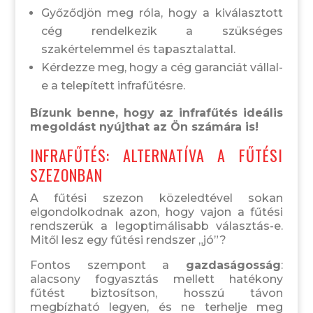
Győződjön meg róla, hogy a kiválasztott
cég rendelkezik a szükséges
szakértelemmel és tapasztalattal.
Kérdezze meg, hogy a cég garanciát vállal-
e a telepített infrafűtésre.
Bízunk benne, hogy az infrafűtés ideális
megoldást nyújthat az Ön számára is!
INFRAFŰTÉS: ALTERNATÍVA A FŰTÉSI
SZEZONBAN
A fűtési szezon közeledtével sokan
elgondolkodnak azon, hogy vajon a fűtési
rendszerük a legoptimálisabb választás-e.
Mitől lesz egy fűtési rendszer „jó”?
Fontos szempont a
gazdaságosság
:
alacsony fogyasztás mellett hatékony
fűtést biztosítson, hosszú távon
megbízható legyen, és ne terhelje meg