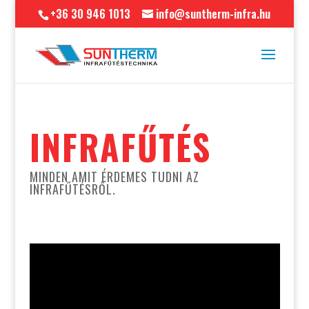
+36 30 946 1013
info@suntherm-infra.hu
INFRAFŰTÉS
MINDEN AMIT ÉRDEMES TUDNI AZ
INFRAFŰTÉSRŐL.