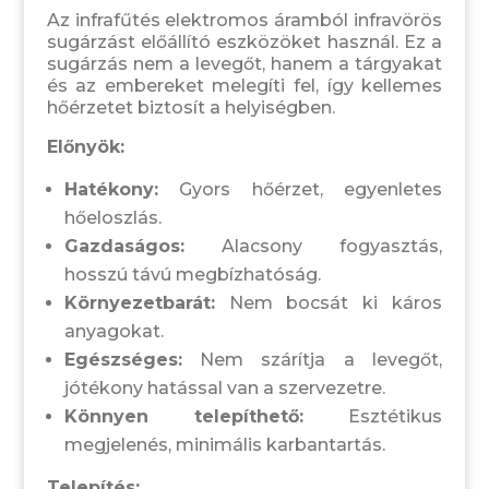
Az infrafűtés elektromos áramból infravörös
sugárzást előállító eszközöket használ. Ez a
sugárzás nem a levegőt, hanem a tárgyakat
és az embereket melegíti fel, így kellemes
hőérzetet biztosít a helyiségben.
Előnyök:
Hatékony:
Gyors hőérzet, egyenletes
hőeloszlás.
Gazdaságos:
Alacsony fogyasztás,
hosszú távú megbízhatóság.
Környezetbarát:
Nem bocsát ki káros
anyagokat.
Egészséges:
Nem szárítja a levegőt,
jótékony hatással van a szervezetre.
Könnyen telepíthető:
Esztétikus
megjelenés, minimális karbantartás.
Telepítés: