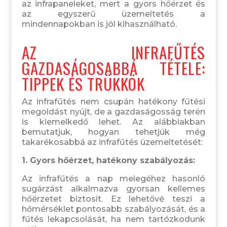
az infrapaneleket, mert a gyors hőérzet és
az egyszerű üzemeltetés a
mindennapokban is jól kihasználható.
AZ INFRAFŰTÉS
GAZDASÁGOSABBÁ TÉTELE:
TIPPEK ÉS TRÜKKÖK
Az infrafűtés nem csupán hatékony fűtési
megoldást nyújt, de a gazdaságosság terén
is kiemelkedő lehet. Az alábbiakban
bemutatjuk, hogyan tehetjük még
takarékosabbá az infrafűtés üzemeltetését:
1. Gyors hőérzet, hatékony szabályozás:
Az infrafűtés a nap melegéhez hasonló
sugárzást alkalmazva gyorsan kellemes
hőérzetet biztosít. Ez lehetővé teszi a
hőmérséklet pontosabb szabályozását, és a
fűtés lekapcsolását, ha nem tartózkodunk