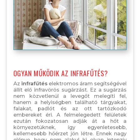
OGYAN MŰKÖDIK AZ INFRAFŰTÉS?
Az
infrafűtés
elektromos áram segítségével
állít elő infravörös sugárzást. Ez a sugárzás
nem közvetlenül a levegőt melegíti fel,
hanem a helyiségben található tárgyakat,
falakat, padlót és az ott tartózkodó
embereket éri. A felmelegedett felületek
ezután fokozatosan adják át a hőt a
környezetüknek, így egyenletesebb,
kellemesebb hőérzet jön létre. Ennek nagy
előnye, hogy nem alakul ki olyan intenzív