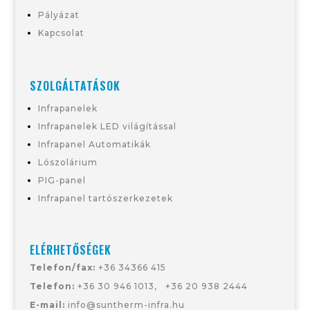
Pályázat
Kapcsolat
SZOLGÁLTATÁSOK
Infrapanelek
Infrapanelek LED világítással
Infrapanel Automatikák
Lószolárium
PIG-panel
Infrapanel tartószerkezetek
ELÉRHETŐSÉGEK
Telefon/fax:
+36 34366 415
Telefon:
+36 30 946 1013
,
+36
20 938 2444
E-mail:
info@suntherm-infra.hu