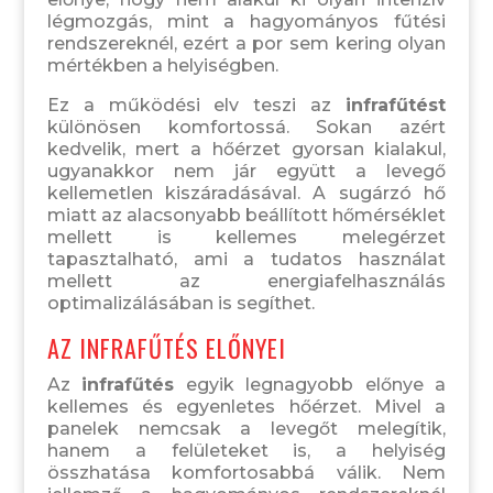
légmozgás, mint a hagyományos fűtési
rendszereknél, ezért a por sem kering olyan
mértékben a helyiségben.
Ez a működési elv teszi az
infrafűtést
különösen komfortossá. Sokan azért
kedvelik, mert a hőérzet gyorsan kialakul,
ugyanakkor nem jár együtt a levegő
kellemetlen kiszáradásával. A sugárzó hő
miatt az alacsonyabb beállított hőmérséklet
mellett is kellemes melegérzet
tapasztalható, ami a tudatos használat
mellett az energiafelhasználás
optimalizálásában is segíthet.
AZ INFRAFŰTÉS ELŐNYEI
Az
infrafűtés
egyik legnagyobb előnye a
kellemes és egyenletes hőérzet. Mivel a
panelek nemcsak a levegőt melegítik,
hanem a felületeket is, a helyiség
összhatása komfortosabbá válik. Nem