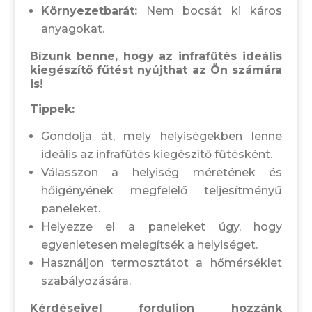
Környezetbarát:
Nem bocsát ki káros
anyagokat.
Bízunk benne, hogy az infrafűtés ideális
kiegészítő fűtést nyújthat az Ön számára
is!
Tippek:
Gondolja át, mely helyiségekben lenne
ideális az infrafűtés kiegészítő fűtésként.
Válasszon a helyiség méretének és
hőigényének megfelelő teljesítményű
paneleket.
Helyezze el a paneleket úgy, hogy
egyenletesen melegítsék a helyiséget.
Használjon termosztátot a hőmérséklet
szabályozására.
Kérdéseivel forduljon hozzánk