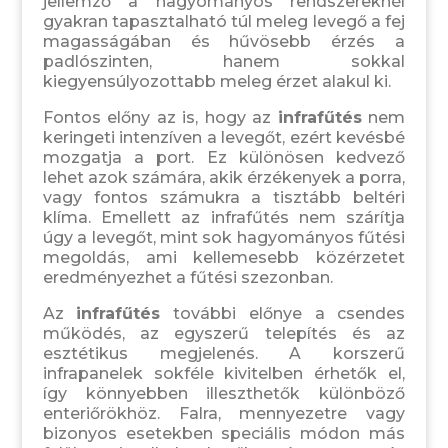
jellemző a hagyományos rendszereknél
gyakran tapasztalható túl meleg levegő a fej
magasságában és hűvösebb érzés a
padlószinten, hanem sokkal
kiegyensúlyozottabb meleg érzet alakul ki.
Fontos előny az is, hogy az
infrafűtés
nem
keringeti intenzíven a levegőt, ezért kevésbé
mozgatja a port. Ez különösen kedvező
lehet azok számára, akik érzékenyek a porra,
vagy fontos számukra a tisztább beltéri
klíma. Emellett az infrafűtés nem szárítja
úgy a levegőt, mint sok hagyományos fűtési
megoldás, ami kellemesebb közérzetet
eredményezhet a fűtési szezonban.
Az
infrafűtés
további előnye a csendes
működés, az egyszerű telepítés és az
esztétikus megjelenés. A korszerű
infrapanelek sokféle kivitelben érhetők el,
így könnyebben illeszthetők különböző
enteriőrökhöz. Falra, mennyezetre vagy
bizonyos esetekben speciális módon más