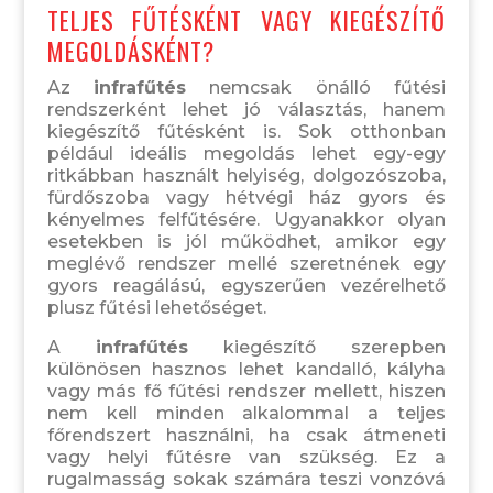
TELJES FŰTÉSKÉNT VAGY KIEGÉSZÍTŐ
MEGOLDÁSKÉNT?
Az
infrafűtés
nemcsak önálló fűtési
rendszerként lehet jó választás, hanem
kiegészítő fűtésként is. Sok otthonban
például ideális megoldás lehet egy-egy
ritkábban használt helyiség, dolgozószoba,
fürdőszoba vagy hétvégi ház gyors és
kényelmes felfűtésére. Ugyanakkor olyan
esetekben is jól működhet, amikor egy
meglévő rendszer mellé szeretnének egy
gyors reagálású, egyszerűen vezérelhető
plusz fűtési lehetőséget.
A
infrafűtés
kiegészítő szerepben
különösen hasznos lehet kandalló, kályha
vagy más fő fűtési rendszer mellett, hiszen
nem kell minden alkalommal a teljes
főrendszert használni, ha csak átmeneti
vagy helyi fűtésre van szükség. Ez a
rugalmasság sokak számára teszi vonzóvá