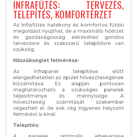
INFRAFŰTÉS: TERVEZÉS,
TELEPÍTÉS, KOMFORTÉRZET
Az infrafűtés hatékony és komfortos fűtési
megoldást nyújthat, de a maximális hőérzet
és gazdaságosság eléréséhez gondos
tervezésre és szakszerű telepítésre van
szükség.
Hőszükséglet felmérése:
Az infrapanel telepítése előtt
elengedhetetlen az épület hőveszteségének
kiszámítása. Ez alapján pontosan
meghatározható a szükséges panelek
teljesítménye és mennyisége. A
hőveszteség számítását szakember
végezheti el, de sok cég ingyenes helyszíni
felmérést is kínál.
Telepítés:
A panelek optimális elhelyezése