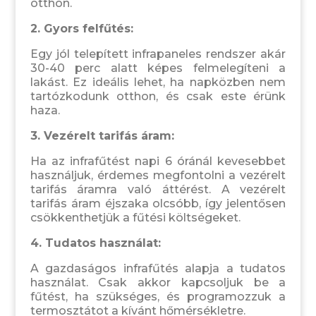
otthon.
2. Gyors felfűtés:
Egy jól telepített infrapaneles rendszer akár
30-40 perc alatt képes felmelegíteni a
lakást. Ez ideális lehet, ha napközben nem
tartózkodunk otthon, és csak este érünk
haza.
3. Vezérelt tarifás áram:
Ha az infrafűtést napi 6 óránál kevesebbet
használjuk, érdemes megfontolni a vezérelt
tarifás áramra való áttérést. A vezérelt
tarifás áram éjszaka olcsóbb, így jelentősen
csökkenthetjük a fűtési költségeket.
4. Tudatos használat:
A gazdaságos infrafűtés alapja a tudatos
használat. Csak akkor kapcsoljuk be a
fűtést, ha szükséges, és programozzuk a
termosztátot a kívánt hőmérsékletre.