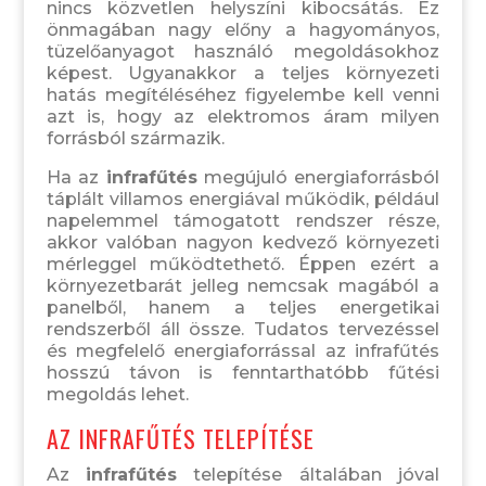
nincs közvetlen helyszíni kibocsátás. Ez
önmagában nagy előny a hagyományos,
tüzelőanyagot használó megoldásokhoz
képest. Ugyanakkor a teljes környezeti
hatás megítéléséhez figyelembe kell venni
azt is, hogy az elektromos áram milyen
forrásból származik.
Ha az
infrafűtés
megújuló energiaforrásból
táplált villamos energiával működik, például
napelemmel támogatott rendszer része,
akkor valóban nagyon kedvező környezeti
mérleggel működtethető. Éppen ezért a
környezetbarát jelleg nemcsak magából a
panelből, hanem a teljes energetikai
rendszerből áll össze. Tudatos tervezéssel
és megfelelő energiaforrással az infrafűtés
hosszú távon is fenntarthatóbb fűtési
megoldás lehet.
AZ INFRAFŰTÉS TELEPÍTÉSE
Az
infrafűtés
telepítése általában jóval