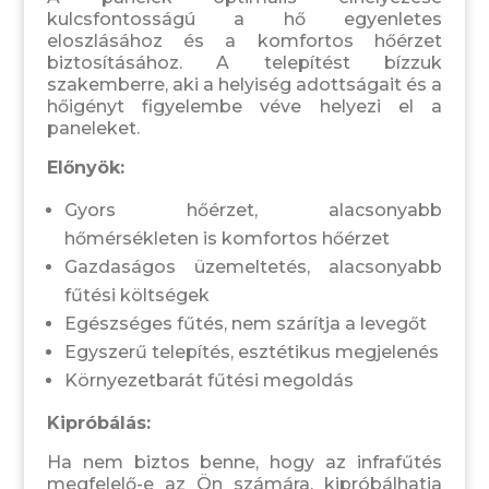
kulcsfontosságú a hő egyenletes
eloszlásához és a komfortos hőérzet
biztosításához. A telepítést bízzuk
szakemberre, aki a helyiség adottságait és a
hőigényt figyelembe véve helyezi el a
paneleket.
Előnyök:
Gyors hőérzet, alacsonyabb
hőmérsékleten is komfortos hőérzet
Gazdaságos üzemeltetés, alacsonyabb
fűtési költségek
Egészséges fűtés, nem szárítja a levegőt
Egyszerű telepítés, esztétikus megjelenés
Környezetbarát fűtési megoldás
Kipróbálás:
Ha nem biztos benne, hogy az infrafűtés
megfelelő-e az Ön számára, kipróbálhatja