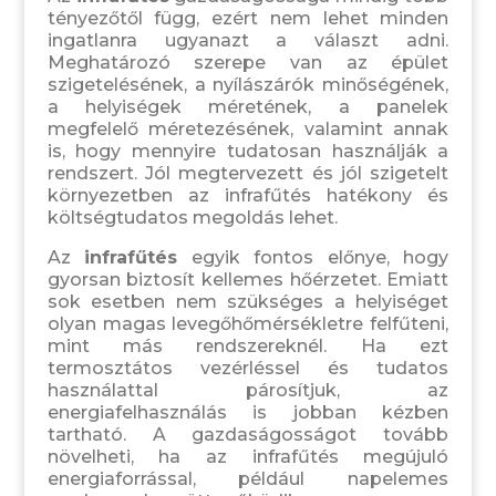
tényezőtől függ, ezért nem lehet minden
ingatlanra ugyanazt a választ adni.
Meghatározó szerepe van az épület
szigetelésének, a nyílászárók minőségének,
a helyiségek méretének, a panelek
megfelelő méretezésének, valamint annak
is, hogy mennyire tudatosan használják a
rendszert. Jól megtervezett és jól szigetelt
környezetben az infrafűtés hatékony és
költségtudatos megoldás lehet.
Az
infrafűtés
egyik fontos előnye, hogy
gyorsan biztosít kellemes hőérzetet. Emiatt
sok esetben nem szükséges a helyiséget
olyan magas levegőhőmérsékletre felfűteni,
mint más rendszereknél. Ha ezt
termosztátos vezérléssel és tudatos
használattal párosítjuk, az
energiafelhasználás is jobban kézben
tartható. A gazdaságosságot tovább
növelheti, ha az infrafűtés megújuló
energiaforrással, például napelemes