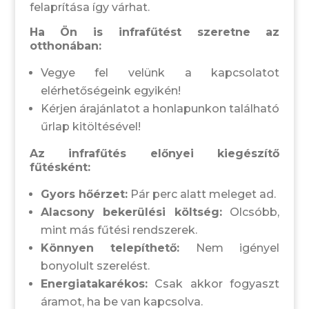
felaprítása így várhat.
Ha Ön is infrafűtést szeretne az
otthonában:
Vegye fel velünk a kapcsolatot
elérhetőségeink egyikén!
Kérjen árajánlatot a honlapunkon található
űrlap kitöltésével!
Az infrafűtés előnyei kiegészítő
fűtésként:
Gyors hőérzet:
Pár perc alatt meleget ad.
Alacsony bekerülési költség:
Olcsóbb,
mint más fűtési rendszerek.
Könnyen telepíthető:
Nem igényel
bonyolult szerelést.
Energiatakarékos:
Csak akkor fogyaszt
áramot, ha be van kapcsolva.