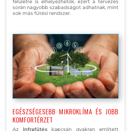
felületre is elhelyezhetők, ezért a tervezés
során nagyobb szabadságot adhatnak, mint
sok más fűtési rendszer.
EGÉSZSÉGESEBB MIKROKLÍMA ÉS JOBB
KOMFORTÉRZET
Az
infrafűtés
kapcsán gyakran említett