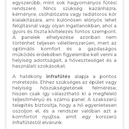
egyszerűbb, mint sok hagyományos fűtési
rendszeré. Nincs szükség kazánházra,
kéményre, csőhálózatra vagy radiátoros kör
kialakítására, ami különösen előnyös lehet
felújításnál vagy olyan ingatlanokban, ahol a
gyors és tiszta kivitelezés fontos szempont.
A panelek elhelyezése azonban nem
történhet teljesen véletlenszerűen, mert az
optimális komfort és a gazdaságos
működés érdekében figyelembe kell venni a
helyiség adottságait, a hőveszteséget és a
használati szokásokat.
A hatékony
infrafűtés
alapja a pontos
méretezés. Ehhez szükséges az épület vagy
helyiség hőszükségletének felmérése,
hiszen csak így választható ki a megfelelő
teljesítményű és számú panel. A szakszerű
telepítés biztosítja, hogy a hő egyenletesen
oszoljon el, és a rendszer valóban azt a
komfortot nyújtsa, amit egy korszerű
infrafűtéstől elvárunk.