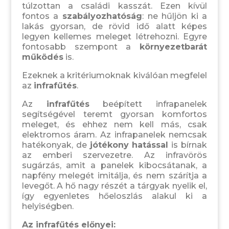
túlzottan a családi kasszát. Ezen kívül
fontos a
szabályozhatóság
: ne hűljön ki a
lakás gyorsan, de rövid idő alatt képes
legyen kellemes meleget létrehozni. Egyre
fontosabb szempont a
környezetbarát
működés
is.
Ezeknek a kritériumoknak kiválóan megfelel
az
infrafűtés
.
Az
infrafűtés
beépített infrapanelek
segítségével teremt gyorsan komfortos
meleget, és ehhez nem kell más, csak
elektromos áram. Az infrapanelek nemcsak
hatékonyak, de
jótékony hatással
is bírnak
az emberi szervezetre. Az infravörös
sugárzás, amit a panelek kibocsátanak, a
napfény melegét imitálja, és nem szárítja a
levegőt. A hő nagy részét a tárgyak nyelik el,
így egyenletes hőeloszlás alakul ki a
helyiségben.
Az infrafűtés előnyei: