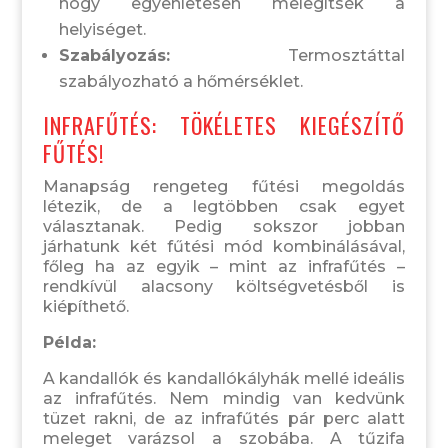
hogy egyenletesen melegítsék a
helyiséget.
Szabályozás:
Termosztáttal
szabályozható a hőmérséklet.
INFRAFŰTÉS: TÖKÉLETES KIEGÉSZÍTŐ
FŰTÉS!
Manapság rengeteg fűtési megoldás
létezik, de a legtöbben csak egyet
választanak. Pedig sokszor jobban
járhatunk két fűtési mód kombinálásával,
főleg ha az egyik – mint az infrafűtés –
rendkívül alacsony költségvetésből is
kiépíthető.
Példa:
A kandallók és kandallókályhák mellé ideális
az infrafűtés. Nem mindig van kedvünk
tüzet rakni, de az infrafűtés pár perc alatt
meleget varázsol a szobába. A tűzifa