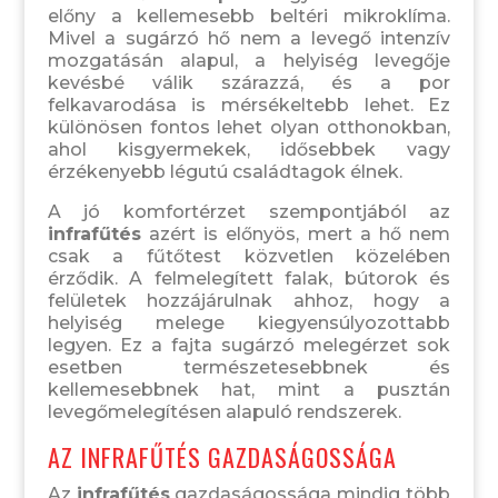
előny a kellemesebb beltéri mikroklíma.
Mivel a sugárzó hő nem a levegő intenzív
mozgatásán alapul, a helyiség levegője
kevésbé válik szárazzá, és a por
felkavarodása is mérsékeltebb lehet. Ez
különösen fontos lehet olyan otthonokban,
ahol kisgyermekek, idősebbek vagy
érzékenyebb légutú családtagok élnek.
A jó komfortérzet szempontjából az
infrafűtés
azért is előnyös, mert a hő nem
csak a fűtőtest közvetlen közelében
érződik. A felmelegített falak, bútorok és
felületek hozzájárulnak ahhoz, hogy a
helyiség melege kiegyensúlyozottabb
legyen. Ez a fajta sugárzó melegérzet sok
esetben természetesebbnek és
kellemesebbnek hat, mint a pusztán
levegőmelegítésen alapuló rendszerek.
AZ INFRAFŰTÉS GAZDASÁGOSSÁGA
Az
infrafűtés
gazdaságossága mindig több