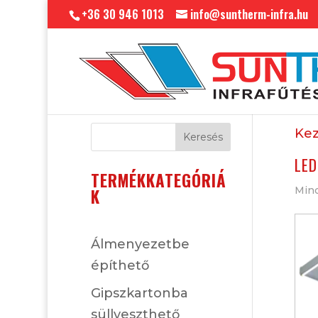
+36 30 946 1013
info@suntherm-infra.hu
Kez
Keresés
LED
TERMÉKKATEGÓRIÁ
Mind
K
Álmenyezetbe
építhető
Gipszkartonba
süllyeszthető