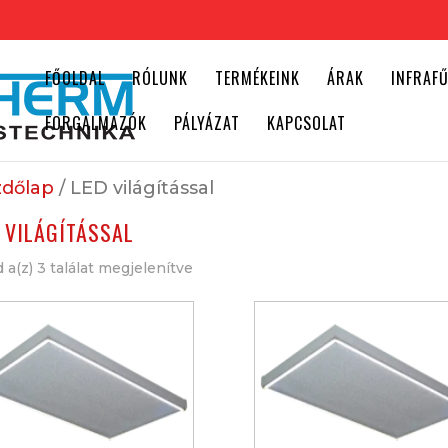
FŐOLDAL
RÓLUNK
TERMÉKEINK
ÁRAK
INFRAF
FORGALMAZÓK
PÁLYÁZAT
KAPCSOLAT
dőlap
/ LED világítással
 VILÁGÍTÁSSAL
 a(z) 3 találat megjelenítve