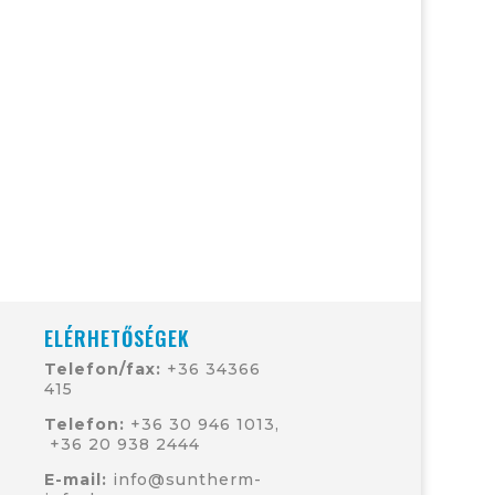
ELÉRHETŐSÉGEK
Telefon/fax:
+36 34366
415
Telefon:
+36 30 946 1013
,
+36
20 938 2444
E-mail:
info@suntherm-