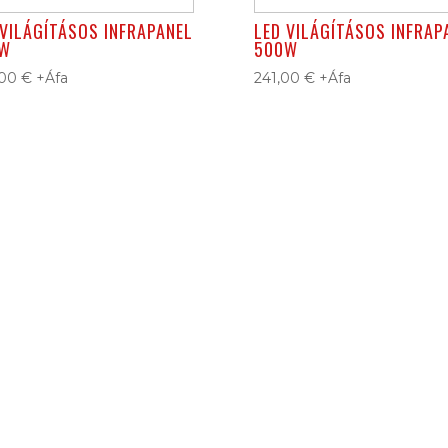
 VILÁGÍTÁSOS INFRAPANEL
LED VILÁGÍTÁSOS INFRAP
W
500W
,00
€
+Áfa
241,00
€
+Áfa