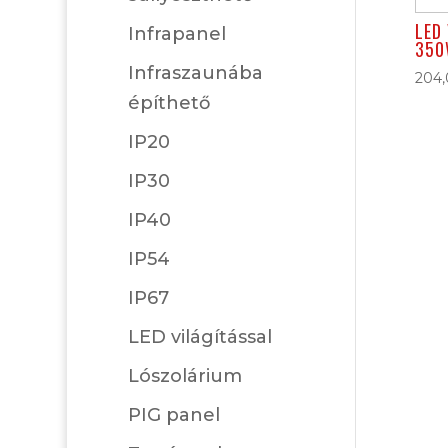
LED
Infrapanel
350
Infraszaunába
204
építhető
IP20
IP30
IP40
IP54
IP67
LED világítással
Lószolárium
PIG panel