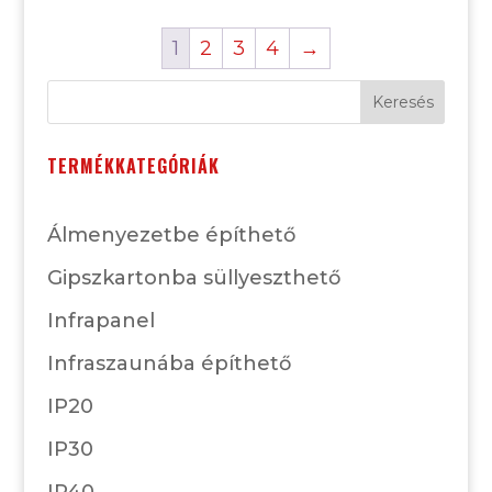
1
2
3
4
→
Keresés
TERMÉKKATEGÓRIÁK
Álmenyezetbe építhető
Gipszkartonba süllyeszthető
Infrapanel
Infraszaunába építhető
IP20
IP30