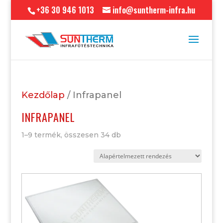
+36 30 946 1013
info@suntherm-infra.hu
Kezdőlap
/ Infrapanel
INFRAPANEL
1–9 termék, összesen 34 db