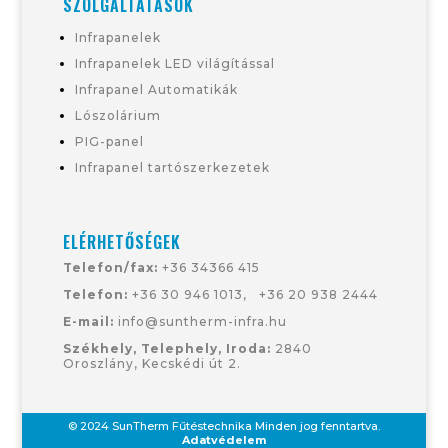
SZOLGÁLTATÁSOK
Infrapanelek
Infrapanelek LED világítással
Infrapanel Automatikák
Lószolárium
PIG-panel
Infrapanel tartószerkezetek
ELÉRHETŐSÉGEK
Telefon/fax:
+36 34366 415
Telefon:
+36 30 946 1013
,
+36
20 938 2444
E-mail:
info@suntherm-infra.hu
Székhely, Telephely, Iroda:
2840
Oroszlány, Kecskédi út 2.
© 2024 SunTherm Fűtéstechnika
Minden jog fenntartva.
Adatvédelem