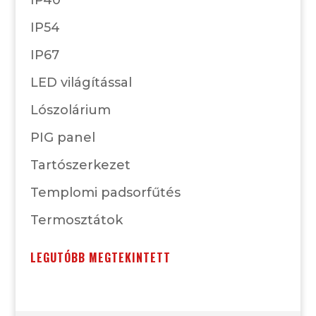
IP40
IP54
IP67
LED világítással
Lószolárium
PIG panel
Tartószerkezet
Templomi padsorfűtés
Termosztátok
LEGUTÓBB MEGTEKINTETT