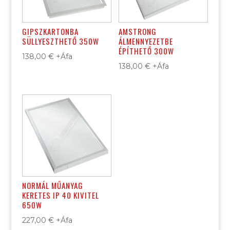
GIPSZKARTONBA
AMSTRONG
SÜLLYESZTHETŐ 350W
ÁLMENNYEZETBE
ÉPÍTHETŐ 300W
138,00
€
+Áfa
138,00
€
+Áfa
NORMÁL MŰANYAG
KERETES IP 40 KIVITEL
650W
227,00
€
+Áfa