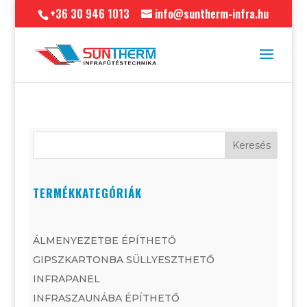
+36 30 946 1013
info@suntherm-infra.hu
Keresés
TERMÉKKATEGÓRIÁK
ÁLMENYEZETBE ÉPÍTHETŐ
GIPSZKARTONBA SÜLLYESZTHETŐ
INFRAPANEL
INFRASZAUNÁBA ÉPÍTHETŐ