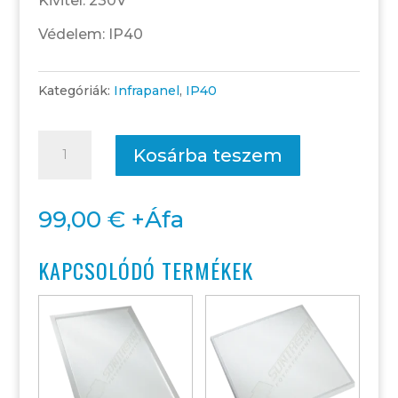
Kivitel: 230V
Védelem: IP40
Kategóriák:
Infrapanel
,
IP40
Normál
Kosárba teszem
műanyag
keretes
99,00
€
+Áfa
IP
40
KAPCSOLÓDÓ TERMÉKEK
kivitel
60W
mennyiség