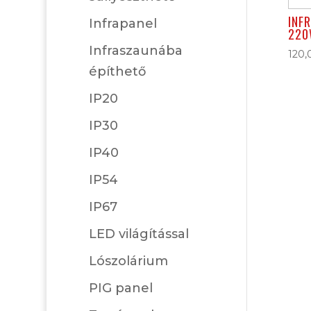
INF
Infrapanel
220
Infraszaunába
120
építhető
IP20
IP30
IP40
IP54
IP67
LED világítással
Lószolárium
PIG panel