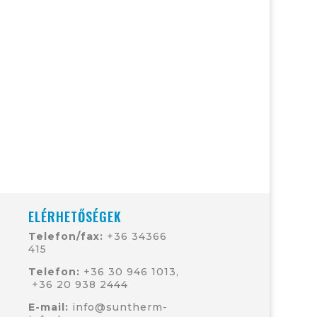
ELÉRHETŐSÉGEK
Telefon/fax:
+36 34366
415
Telefon:
+36 30 946 1013
,
+36
20 938 2444
E-mail:
info@suntherm-