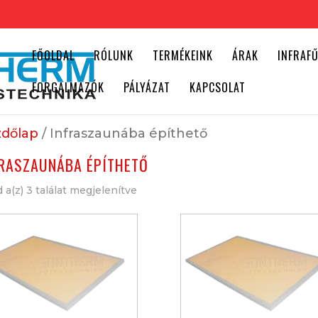
FŐOLDAL
RÓLUNK
TERMÉKEINK
ÁRAK
INFRAF
FORGALMAZÓK
PÁLYÁZAT
KAPCSOLAT
dőlap
/ Infraszaunába építhető
RASZAUNÁBA ÉPÍTHETŐ
 a(z) 3 találat megjelenítve