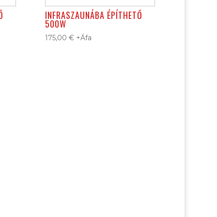
Ő
INFRASZAUNÁBA ÉPÍTHETŐ
500W
175,00
€
+Áfa