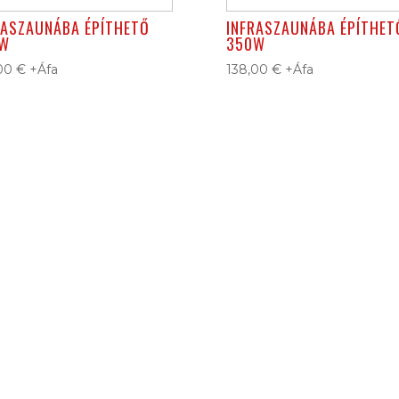
RASZAUNÁBA ÉPÍTHETŐ
INFRASZAUNÁBA ÉPÍTHET
W
350W
,00
€
+Áfa
138,00
€
+Áfa