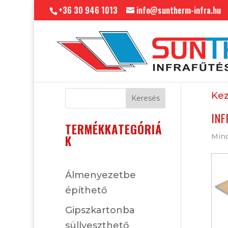
+36 30 946 1013
info@suntherm-infra.hu
Kez
Keresés
INF
TERMÉKKATEGÓRIÁ
Mind
K
Álmenyezetbe
építhető
Gipszkartonba
süllyeszthető