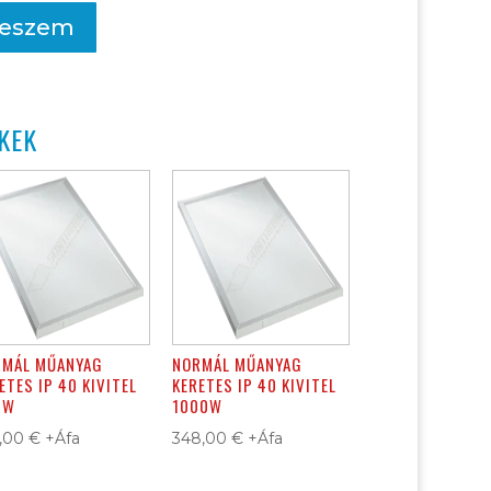
teszem
KEK
RMÁL MŰANYAG
NORMÁL MŰANYAG
ETES IP 40 KIVITEL
KERETES IP 40 KIVITEL
0W
1000W
7,00
€
+Áfa
348,00
€
+Áfa