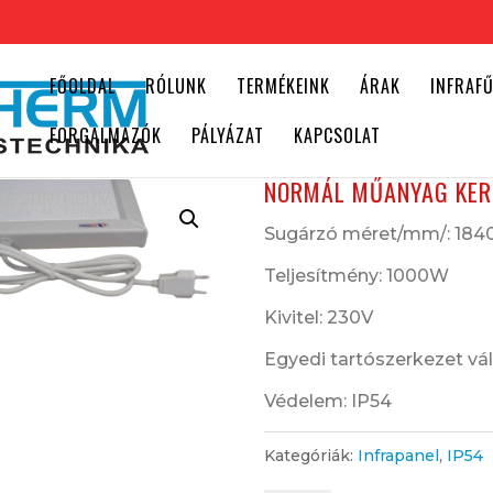
FŐOLDAL
RÓLUNK
TERMÉKEINK
ÁRAK
INFRAF
FORGALMAZÓK
PÁLYÁZAT
KAPCSOLAT
NORMÁL MŰANYAG KERE
Sugárzó méret/mm/: 184
Teljesítmény: 1000W
Kivitel: 230V
Egyedi tartószerkezet vá
Védelem: IP54
Kategóriák:
Infrapanel
,
IP54