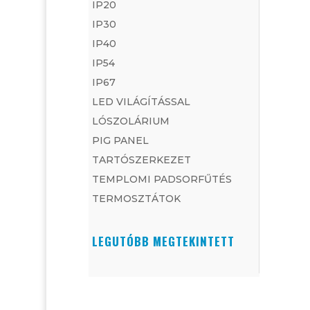
IP20
IP30
IP40
IP54
IP67
LED VILÁGÍTÁSSAL
LÓSZOLÁRIUM
PIG PANEL
TARTÓSZERKEZET
TEMPLOMI PADSORFŰTÉS
TERMOSZTÁTOK
LEGUTÓBB MEGTEKINTETT