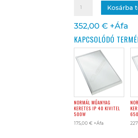
NORMÁL
Kosárba 
MŰANYAG
KERETES
352,00
€
+Áfa
IP
KAPCSOLÓDÓ TERMÉ
54
KIVITEL
1000W
mennyiség
NORMÁL MŰANYAG
NO
KERETES IP 40 KIVITEL
KER
500W
65
175,00
€
+Áfa
22