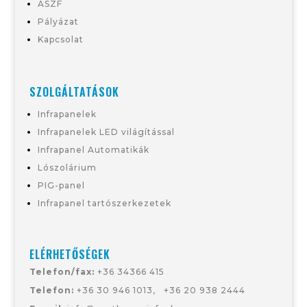
ÁSZF
Pályázat
Kapcsolat
SZOLGÁLTATÁSOK
Infrapanelek
Infrapanelek LED világítással
Infrapanel Automatikák
Lószolárium
PIG-panel
Infrapanel tartószerkezetek
ELÉRHETŐSÉGEK
Telefon/fax:
+36 34366 415
Telefon:
+36 30 946 1013
,
+36
20 938 2444