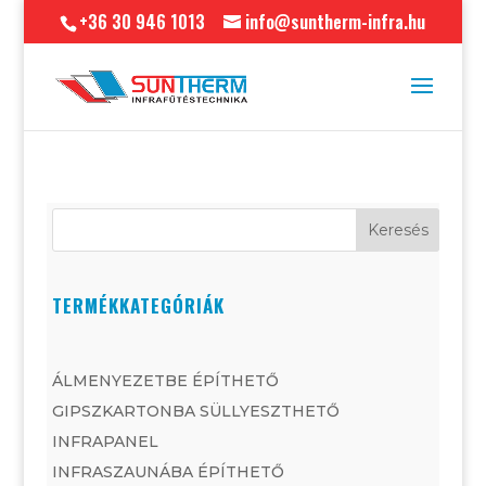
+36 30 946 1013
info@suntherm-infra.hu
Keresés
TERMÉKKATEGÓRIÁK
ÁLMENYEZETBE ÉPÍTHETŐ
GIPSZKARTONBA SÜLLYESZTHETŐ
INFRAPANEL
INFRASZAUNÁBA ÉPÍTHETŐ