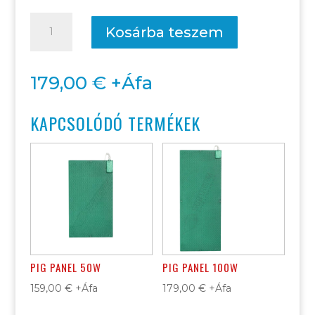
PIG
Kosárba teszem
panel
70W
179,00
€
+Áfa
mennyiség
KAPCSOLÓDÓ TERMÉKEK
PIG PANEL 50W
PIG PANEL 100W
159,00
€
+Áfa
179,00
€
+Áfa